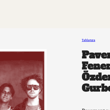
Tablatura
Pave
Fene
Özde
Gurbe