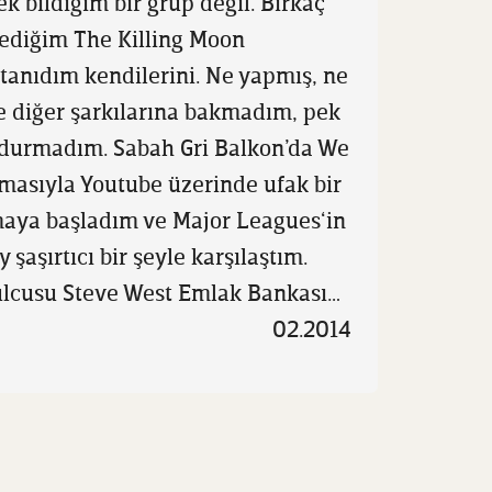
 bildiğim bir grup değil. Birkaç
lediğim The Killing Moon
 tanıdım kendilerini. Ne yapmış, ne
e diğer şarkılarına bakmadım, pek
 durmadım. Sabah Gri Balkon’da We
masıyla Youtube üzerinde ufak bir
maya başladım ve Major Leagues‘in
 şaşırtıcı bir şeyle karşılaştım.
lcusu Steve West Emlak Bankası…
02.2014