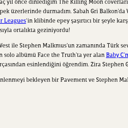
aç yıl önce dinlediğim The Killing Moon coverları
, pek üzerlerinde durmadım. Sabah Gri Balkon’da
r Leagues
‘in klibinde epey şaşırtıcı bir şeyle k
yla ortalıkta geziniyordu!
est ile Stephen Malkmus’un zamanında Türk sevgi
n solo albümü Face the Truth’ta yer alan
Baby C’
çasından esinlendiğini öğrendim. Zira Stephen G
dinlenmeyi bekleyen bir Pavement ve Stephen Ma