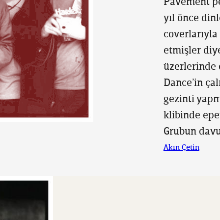
Pavement pek
yıl önce din
coverlarıyla
etmişler diy
üzerlerinde
Dance’in çal
gezinti yap
klibinde epey
Grubun davu
Akın Çetin