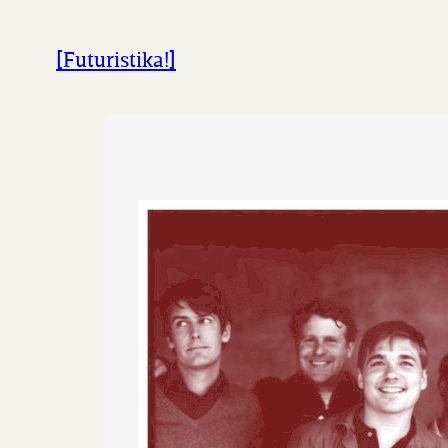
İçeriğe
geç
[Futuristika!]