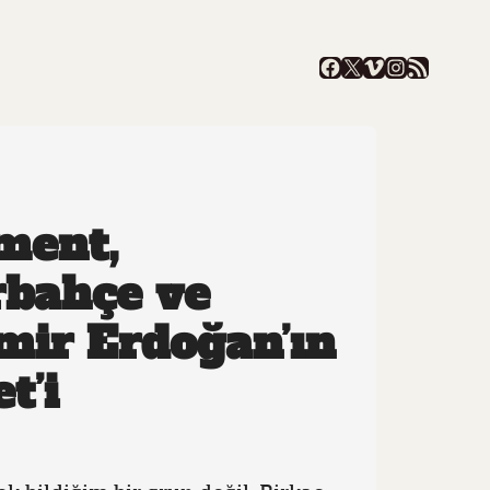
Facebook
X
Vimeo
Instagram
RSS
ment,
rbahçe ve
mir Erdoğan’ın
t’i