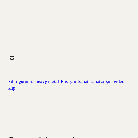
✪
Film
, 
görüntü
, 
heavy metal
, 
Rus
, 
şair
, 
Sanat
, 
sanatçı
, 
şiir
, 
video
klip