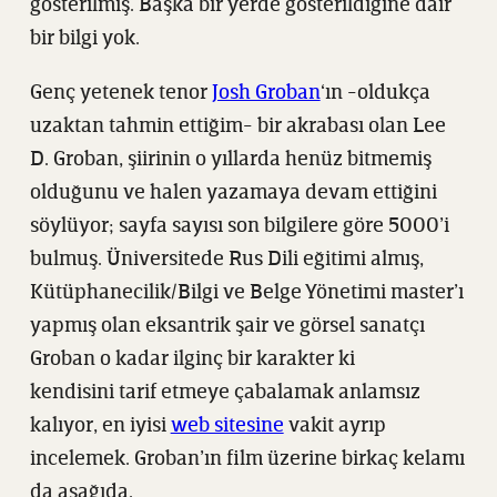
gösterilmiş. Başka bir yerde gösterildiğine dair
bir bilgi yok.
Genç yetenek tenor
Josh Groban
‘ın -oldukça
uzaktan tahmin ettiğim- bir akrabası olan Lee
D. Groban, şiirinin o yıllarda henüz bitmemiş
olduğunu ve halen yazamaya devam ettiğini
söylüyor; sayfa sayısı son bilgilere göre 5000’i
bulmuş. Üniversitede Rus Dili eğitimi almış,
Kütüphanecilik/Bilgi ve Belge Yönetimi master’ı
yapmış olan eksantrik şair ve görsel sanatçı
Groban o kadar ilginç bir karakter ki
kendisini tarif etmeye çabalamak anlamsız
kalıyor, en iyisi
web sitesine
vakit ayrıp
incelemek. Groban’ın film üzerine birkaç kelamı
da aşağıda.