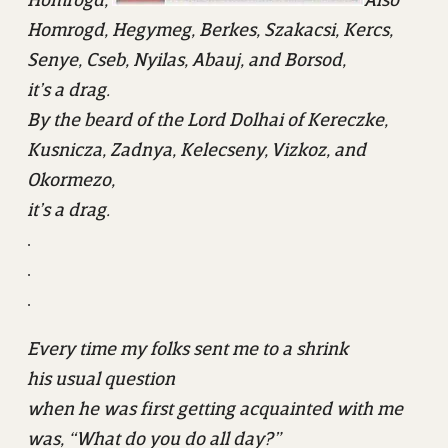
Homrogd,
Also
Homrogd, Hegymeg, Berkes, Szakacsi, Kercs,
Senye, Cseb, Nyilas, Abauj, and Borsod,
it’s a drag.
By the beard of the Lord Dolhai of Kereczke,
Kusnicza, Zadnya, Kelecseny, Vizkoz, and
Okormezo,
it’s a drag.
.
.
.
Every time my folks sent me to a shrink
his usual question
when he was first getting acquainted with me
was, “What do you do all day?”