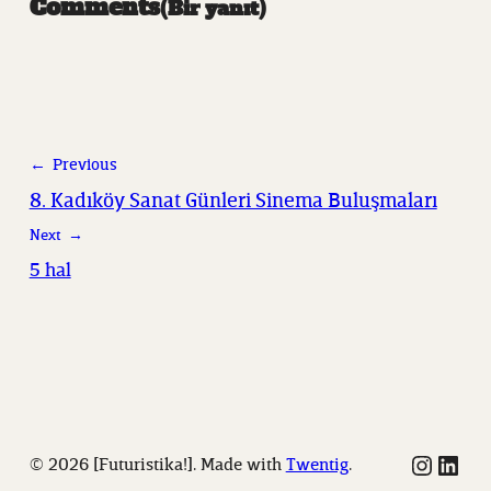
Comments
Bir yanıt
← Previous
8. Kadıköy Sanat Günleri Sinema Buluşmaları
Next →
5 hal
Instag
Link
© 2026 [Futuristika!]. Made with
Twentig
.