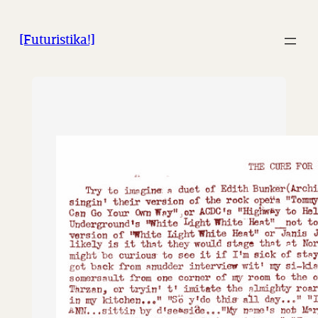
İçeriğe
geç
[Futuristika!]