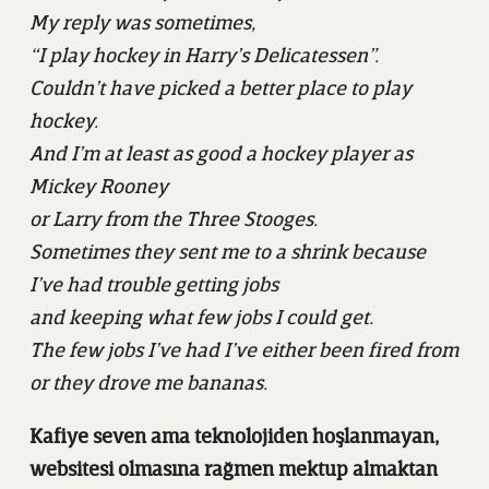
My reply was sometimes,
“I play hockey in Harry’s Delicatessen”.
Couldn’t have picked a better place to play
hockey.
And I’m at least as good a hockey player as
Mickey Rooney
or Larry from the Three Stooges.
Sometimes they sent me to a shrink because
I’ve had trouble getting jobs
and keeping what few jobs I could get.
The few jobs I’ve had I’ve either been fired from
or they drove me bananas.
Kafiye seven ama teknolojiden hoşlanmayan,
websitesi olmasına rağmen mektup almaktan