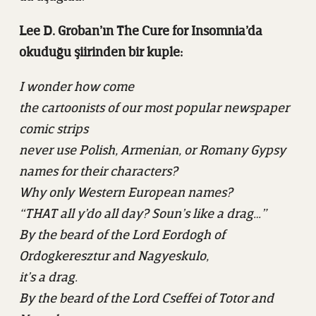
Lee D. Groban’ın The Cure for Insomnia’da
okuduğu şiirinden bir kuple:
I wonder how come
the cartoonists of our most popular newspaper
comic strips
never use Polish, Armenian, or Romany Gypsy
names for their characters?
Why only Western European names?
“THAT all y’do all day? Soun’s like a drag…”
By the beard of the Lord Eordogh of
Ordogkeresztur and Nagyeskulo,
it’s a drag.
By the beard of the Lord Cseffei of Totor and