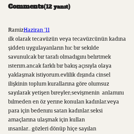
Comments
12 yanıt
Ramiz
Haziran ’11
ılk olarak tecavüzün veya tecavüzcünün kadına
şiddetı uygulayanların hıc bır sekılde
savunulcak bır tarafı olmadıgını belırtmek
ısterım.ancak farklı bır bakış açısıyla olaya
yaklaşmak istiyorum.evlilik dışında cinsel
ilişkinin toplum kurallarına göre olumsuz
sayılarak yetişen bıreyler;sevişmenin anlamını
bılmeden en öz yerıne konulan kadınlar.veya
para için bedenını satan kadınlar.seksi
amaçlarına ulaşmak için kullan
ınsanlar.. gözleri dönüp hiçe sayılan