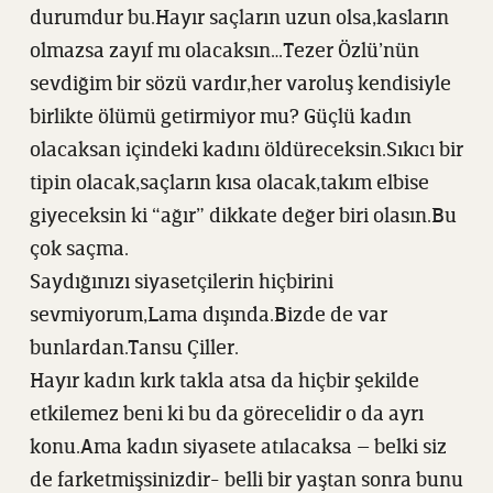
durumdur bu.Hayır saçların uzun olsa,kasların
olmazsa zayıf mı olacaksın…Tezer Özlü’nün
sevdiğim bir sözü vardır,her varoluş kendisiyle
birlikte ölümü getirmiyor mu? Güçlü kadın
olacaksan içindeki kadını öldüreceksin.Sıkıcı bir
tipin olacak,saçların kısa olacak,takım elbise
giyeceksin ki “ağır” dikkate değer biri olasın.Bu
çok saçma.
Saydığınızı siyasetçilerin hiçbirini
sevmiyorum,Lama dışında.Bizde de var
bunlardan.Tansu Çiller.
Hayır kadın kırk takla atsa da hiçbir şekilde
etkilemez beni ki bu da görecelidir o da ayrı
konu.Ama kadın siyasete atılacaksa – belki siz
de farketmişsinizdir- belli bir yaştan sonra bunu