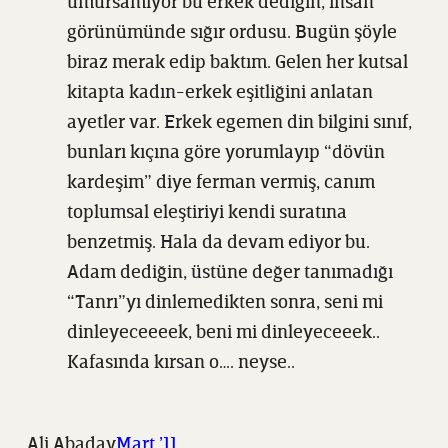
umursamıyor bu erkek dediğin, insan
görünümünde sığır ordusu. Bugün şöyle
biraz merak edip baktım. Gelen her kutsal
kitapta kadın-erkek eşitliğini anlatan
ayetler var. Erkek egemen din bilgini sınıf,
bunları kıçına göre yorumlayıp “dövün
kardeşim” diye ferman vermiş, canım
toplumsal eleştiriyi kendi suratına
benzetmiş. Hala da devam ediyor bu.
Adam dediğin, üstüne değer tanımadığı
“Tanrı”yı dinlemedikten sonra, seni mi
dinleyeceeeek, beni mi dinleyeceeek..
Kafasında kırsan o…. neyse..
Ali Abaday
Mart ’11