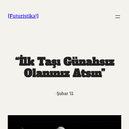
İçeriğe
geç
[Futuristika!]
“İlk Taşı Günahsız
Olanınız Atsın”
·
Şubat '11