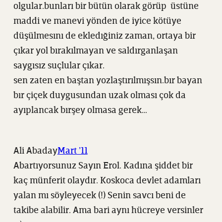
olgular.bunları bir bütün olarak görüp üstüne
maddi ve manevi yönden de iyice kötüye
düşülmesını de ekledığiniz zaman, ortaya bir
çıkar yol bırakılmayan ve saldırganlaşan
saygısız suçlular çıkar.
sen zaten en baştan yozlaştırılmışsın.bır bayan
bır çiçek duygusundan uzak olması çok da
ayıplancak bırşey olmasa gerek…
Ali Abaday
Mart ’11
Abartıyorsunuz Sayın Erol. Kadına şiddet bir
kaç münferit olaydır. Koskoca devlet adamları
yalan mı söyleyecek (!) Senin savcı beni de
takibe alabilir. Ama bari aynı hücreye versinler